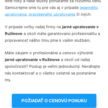
dlhé roky a naše služby ponúkame za rozumnú cenu.
Samozrejme sme tu pre vás aj v prípade
jesenného
upratovania
,
pravidelného upratovania
či iných.
V prípade voľby našej firmy na
jarné upratovanie v
Ružinove
a okolí
máte garantovanú profesionalitu a
pripravenosť nášho tímu plne k vašim službám.
Máte záujem o profesionálne a cenovo výhodné
jarné upratovanie v Ružinove
a okolí od našej
spoločnosti? Postup je veľmi jednoduchý. Neváhajte
nás kontaktovať a o všetko ostatné sa postaráme
my.
POŽIADAŤ O CENOVÚ PONUKU