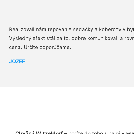
Realizovali nám tepovanie sedačky a kobercov v byt
Výsledný efekt stál za to, dobre komunikovali a rovn
cena. Určite odporúčame.
JOZEF
Chyžná Witzeldorf
– poďte do toho s nami – ww