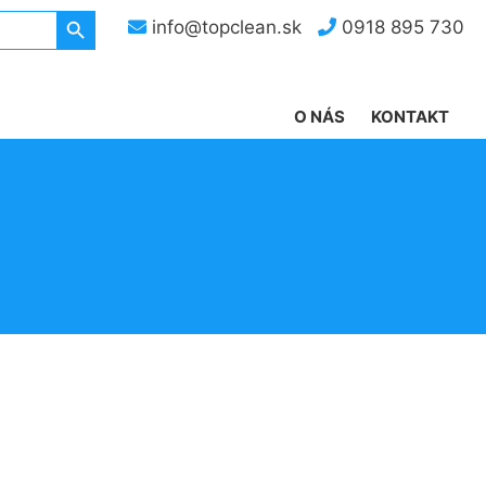
Search Button
info@topclean.sk
0918 895 730
O NÁS
KONTAKT