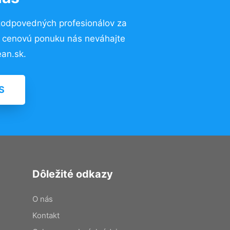
zodpovedných profesionálov za
ú cenovú ponuku nás neváhajte
an.sk.
S
Dôležité odkazy
O nás
Kontakt