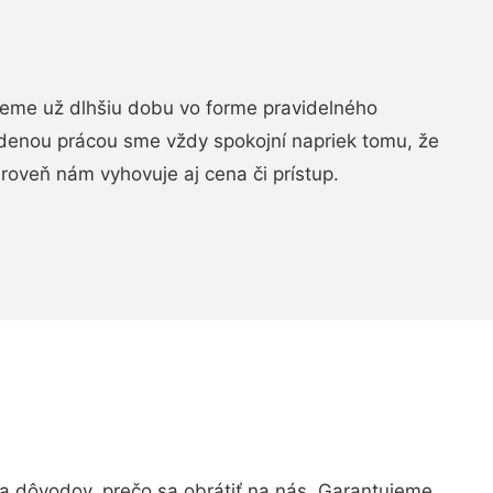
jeme už dlhšiu dobu vo forme pravidelného
denou prácou sme vždy spokojní napriek tomu, že
roveň nám vyhovuje aj cena či prístup.
 dôvodov, prečo sa obrátiť na nás. Garantujeme