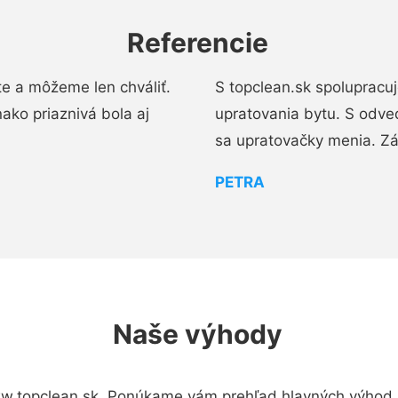
Referencie
e a môžeme len chváliť.
S topclean.sk spolupracu
ako priaznivá bola aj
upratovania bytu. S odve
sa upratovačky menia. Zá
PETRA
Naše výhody
w.topclean.sk. Ponúkame vám prehľad hlavných výhod a