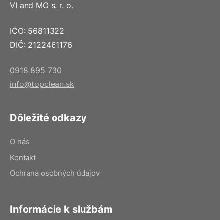
VI and MO s. r. o.
IČO: 56811322
DIČ: 2122461176
0918 895 730
info@topclean.sk
Dôležité odkazy
O nás
Kontakt
Ochrana osobných údajov
Informácie k službám