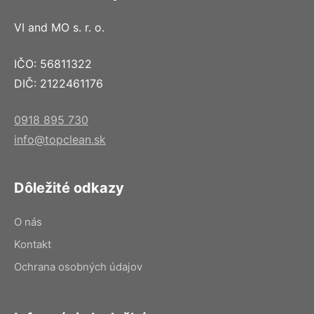
VI and MO s. r. o.
IČO: 56811322
DIČ: 2122461176
0918 895 730
info@topclean.sk
Dôležité odkazy
O nás
Kontakt
Ochrana osobných údajov