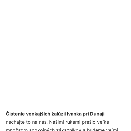
Čistenie vonkajších žalúzií Ivanka pri Dunaji
–
nechajte to na nás. Našimi rukami prešlo veľké
množstvo spokojných zákazníkov a budeme veľmi