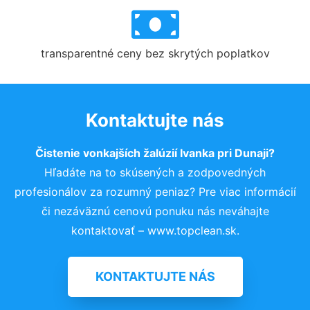
transparentné ceny bez skrytých poplatkov
Kontaktujte nás
Čistenie vonkajších žalúzií Ivanka pri Dunaji?
Hľadáte na to skúsených a zodpovedných
profesionálov za rozumný peniaz? Pre viac informácií
či nezáväznú cenovú ponuku nás neváhajte
kontaktovať – www.topclean.sk.
KONTAKTUJTE NÁS