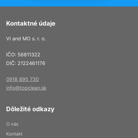
Kontaktné údaje
VI and MO s. r. o.
IČO: 56811322
DIČ: 2122461176
0918 895 730
info@topclean.sk
Dôležité odkazy
O nás
Kontakt