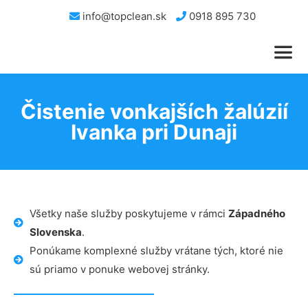
info@topclean.sk
0918 895 730
Čistenie vonkajších žalúzií
Ivanka pri Dunaji
Všetky naše služby poskytujeme v rámci
Západného
Slovenska
.
Ponúkame komplexné služby vrátane tých, ktoré nie
sú priamo v ponuke webovej stránky.