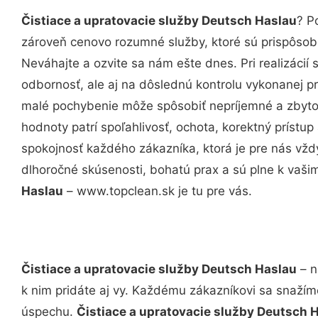
Čistiace a upratovacie služby Deutsch Haslau
? P
zároveň cenovo rozumné služby, ktoré sú prispôso
Neváhajte a ozvite sa nám ešte dnes. Pri realizácií
odbornosť, ale aj na dôslednú kontrolu vykonanej p
malé pochybenie môže spôsobiť nepríjemné a zbyto
hodnoty patrí spoľahlivosť, ochota, korektný príst
spokojnosť každého zákazníka, ktorá je pre nás vžd
dlhoročné skúsenosti, bohatú prax a sú plne k vaš
Haslau
– www.topclean.sk je tu pre vás.
Čistiace a upratovacie služby Deutsch Haslau
– n
k nim pridáte aj vy. Každému zákazníkovi sa snažím
úspechu.
Čistiace a upratovacie služby Deutsch 