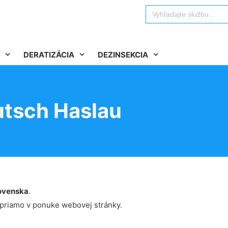
Search
for:
DERATIZÁCIA
DEZINSEKCIA
utsch Haslau
ovenska
.
 priamo v ponuke webovej stránky.