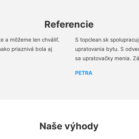
Referencie
e a môžeme len chváliť.
S topclean.sk spolupracu
ako priaznivá bola aj
upratovania bytu. S odve
sa upratovačky menia. Zá
PETRA
Naše výhody