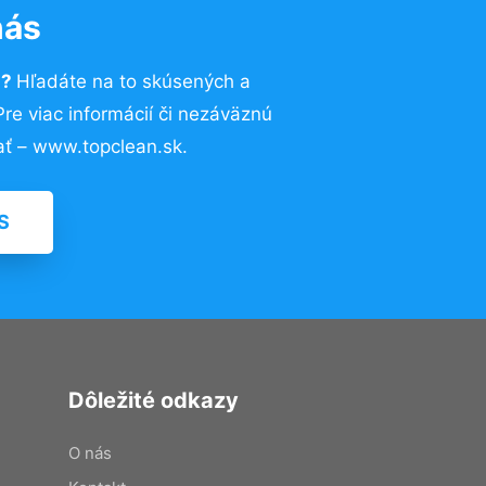
nás
u?
Hľadáte na to skúsených a
e viac informácií či nezáväznú
ť – www.topclean.sk.
S
Dôležité odkazy
O nás