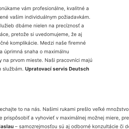
onúkame vám profesionálne, kvalitné a
bené vašim individuálnym požiadavkám.
 služieb dbáme nielen na precíznosť a
ráce, pretože si uvedomujeme, že aj
čné komplikácie. Medzi naše firemné
up a úprimná snaha o maximálnu
y na prvom mieste. Naši pracovníci majú
im službám.
Upratovací servis Deutsch
echajte to na nás. Našimi rukami prešlo veľké množstv
e prispôsobiť a vyhovieť v maximálnej možnej miere, pre
Haslau
– samozrejmosťou sú aj odborné konzultácie či de