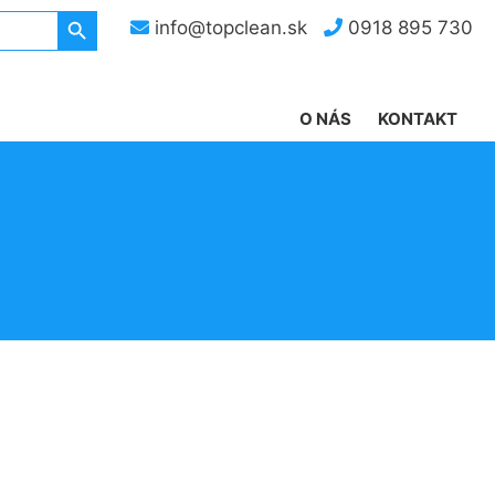
Search Button
info@topclean.sk
0918 895 730
O NÁS
KONTAKT