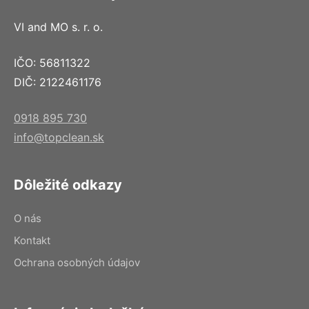
VI and MO s. r. o.
IČO: 56811322
DIČ: 2122461176
0918 895 730
info@topclean.sk
Dôležité odkazy
O nás
Kontakt
Ochrana osobných údajov