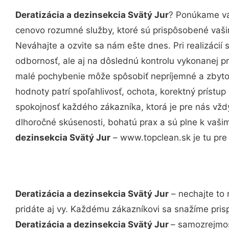
Deratizácia a dezinsekcia Svätý Jur
? Ponúkame vá
cenovo rozumné služby, ktoré sú prispôsobené vaš
Neváhajte a ozvite sa nám ešte dnes. Pri realizácií
odbornosť, ale aj na dôslednú kontrolu vykonanej p
malé pochybenie môže spôsobiť nepríjemné a zbyto
hodnoty patrí spoľahlivosť, ochota, korektný príst
spokojnosť každého zákazníka, ktorá je pre nás vžd
dlhoročné skúsenosti, bohatú prax a sú plne k vaš
dezinsekcia Svätý Jur
– www.topclean.sk je tu pre
Deratizácia a dezinsekcia Svätý Jur
– nechajte to 
pridáte aj vy. Každému zákazníkovi sa snažíme pris
Deratizácia a dezinsekcia Svätý Jur
– samozrejmos