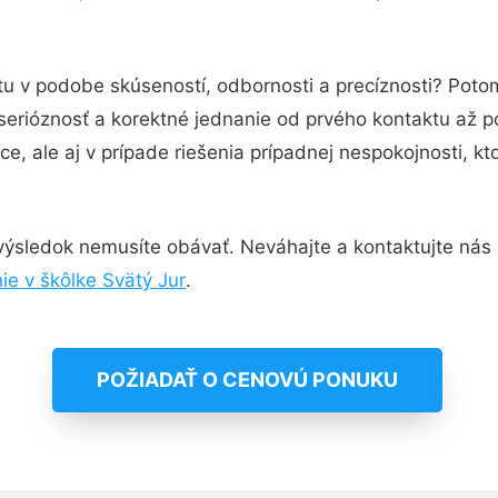
tu v podobe skúseností, odbornosti a precíznosti? Poto
serióznosť a korektné jednanie od prvého kontaktu až 
e, ale aj v prípade riešenia prípadnej nespokojnosti, kt
výsledok nemusíte obávať. Neváhajte a kontaktujte nás pre
ie v škôlke Svätý Jur
.
POŽIADAŤ O CENOVÚ PONUKU