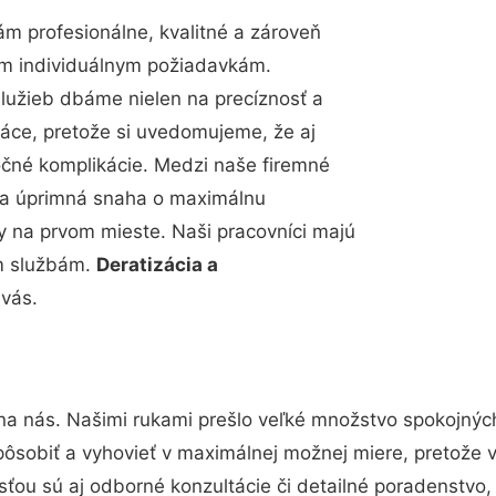
m profesionálne, kvalitné a zároveň
im individuálnym požiadavkám.
 služieb dbáme nielen na precíznosť a
ráce, pretože si uvedomujeme, že aj
čné komplikácie. Medzi naše firemné
up a úprimná snaha o maximálnu
y na prvom mieste. Naši pracovníci majú
im službám.
Deratizácia a
 vás.
na nás. Našimi rukami prešlo veľké množstvo spokojnýc
pôsobiť a vyhovieť v maximálnej možnej miere, pretože 
ťou sú aj odborné konzultácie či detailné poradenstvo, 