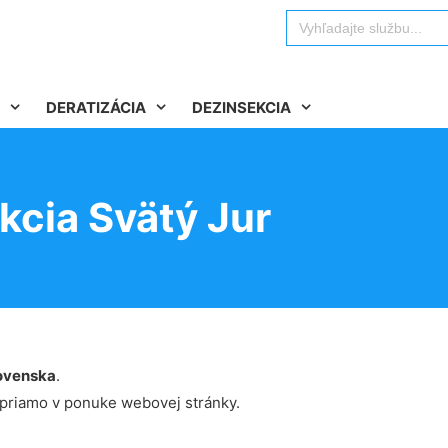
Search
for:
DERATIZÁCIA
DEZINSEKCIA
kcia Svätý Jur
ovenska
.
 priamo v ponuke webovej stránky.