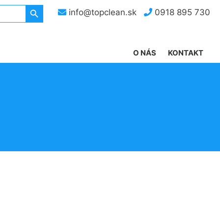
Search Button
info@topclean.sk
0918 895 730
O NÁS
KONTAKT