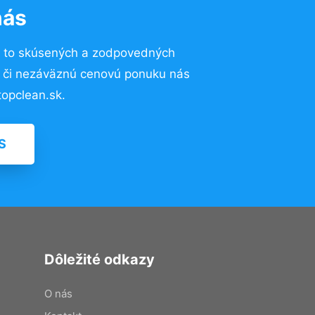
nás
 to skúsených a zodpovedných
ií či nezáväznú cenovú ponuku nás
opclean.sk.
S
Dôležité odkazy
O nás