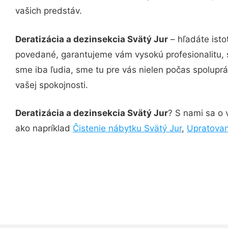
vašich predstáv.
Deratizácia a dezinsekcia Svätý Jur
– hľadáte isto
povedané, garantujeme vám vysokú profesionalitu, 
sme iba ľudia, sme tu pre vás nielen počas spoluprác
vašej spokojnosti.
Deratizácia a dezinsekcia Svätý Jur
? S nami sa o 
ako napríklad
Čistenie nábytku Svätý Jur
,
Upratovan