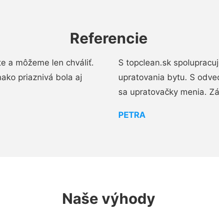
Referencie
e a môžeme len chváliť.
S topclean.sk spolupracu
ako priaznivá bola aj
upratovania bytu. S odve
sa upratovačky menia. Zá
PETRA
Naše výhody