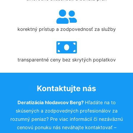
korektný prístup a zodpovednosť za služby
transparentné ceny bez skrytých poplatkov
Kontaktujte nás
Deratizácia hlodavcov Berg?
Hľadáte na to
skúsených a zodpovedných profesionálov za
rozumný peniaz? Pre viac informácií či nezáväznú
cenovú ponuku nás neváhajte kontaktovať –