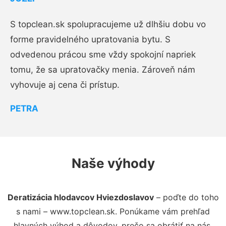
S topclean.sk spolupracujeme už dlhšiu dobu vo
forme pravidelného upratovania bytu. S
odvedenou prácou sme vždy spokojní napriek
tomu, že sa upratovačky menia. Zároveň nám
vyhovuje aj cena či prístup.
PETRA
Naše výhody
Deratizácia hlodavcov Hviezdoslavov
– poďte do toho
s nami – www.topclean.sk. Ponúkame vám prehľad
hlavných výhod a dôvodov, prečo sa obrátiť na nás.