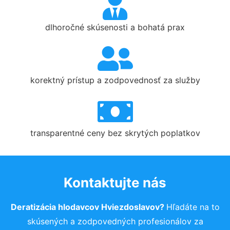
dlhoročné skúsenosti a bohatá prax
korektný prístup a zodpovednosť za služby
transparentné ceny bez skrytých poplatkov
Kontaktujte nás
Deratizácia hlodavcov Hviezdoslavov?
Hľadáte na to
skúsených a zodpovedných profesionálov za