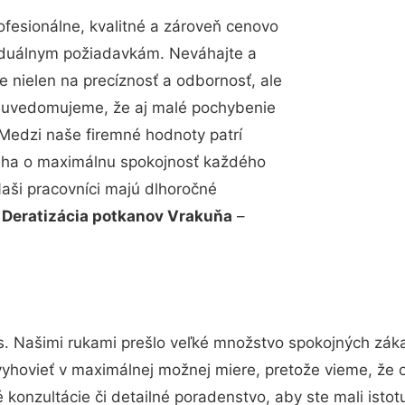
esionálne, kvalitné a zároveň cenovo
viduálnym požiadavkám. Neváhajte a
e nielen na precíznosť a odbornosť, ale
si uvedomujeme, že aj malé pochybenie
Medzi naše firemné hodnoty patrí
snaha o maximálnu spokojnosť každého
Naši pracovníci majú dlhoročné
.
Deratizácia potkanov Vrakuňa
–
s. Našimi rukami prešlo veľké množstvo spokojných záka
vyhovieť v maximálnej možnej miere, pretože vieme, že 
konzultácie či detailné poradenstvo, aby ste mali isto