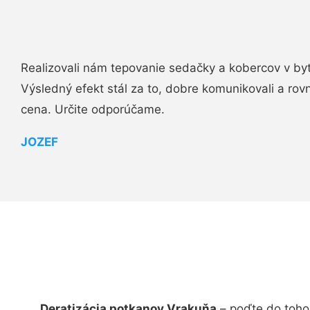
Realizovali nám tepovanie sedačky a kobercov v byt
Výsledný efekt stál za to, dobre komunikovali a rovn
cena. Určite odporúčame.
JOZEF
Deratizácia potkanov Vrakuňa
– poďte do toho