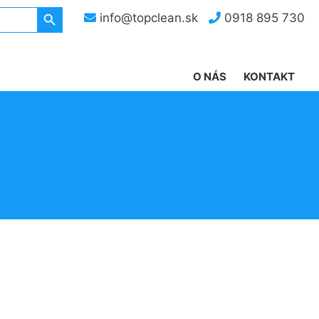
Search Button
info@topclean.sk
0918 895 730
O NÁS
KONTAKT