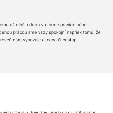
jeme už dlhšiu dobu vo forme pravidelného
denou prácou sme vždy spokojní napriek tomu, že
roveň nám vyhovuje aj cena či prístup.
ných výhod a dôvodov, prečo sa obrátiť na nás.