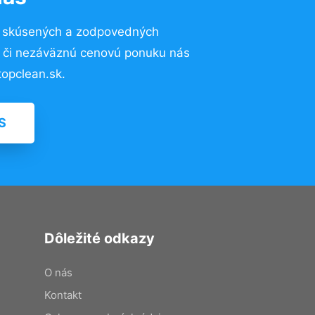
o skúsených a zodpovedných
ií či nezáväznú cenovú ponuku nás
opclean.sk.
S
Dôležité odkazy
O nás
Kontakt