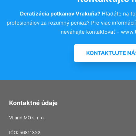
Deratizácia potkanov Vrakuňa?
Hľadáte na t
profesionálov za rozumný peniaz? Pre viac informác
neváhajte kontaktovať – www.t
KONTAKTUJTE NÁ
Kontaktné údaje
VI and MO s. r. o.
IČO: 56811322