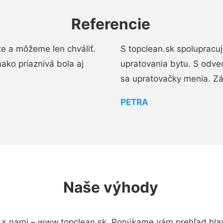
Referencie
e a môžeme len chváliť.
S topclean.sk spolupracu
ako priaznivá bola aj
upratovania bytu. S odve
sa upratovačky menia. Zá
PETRA
Naše výhody
 s nami – www.topclean.sk. Ponúkame vám prehľad hlav