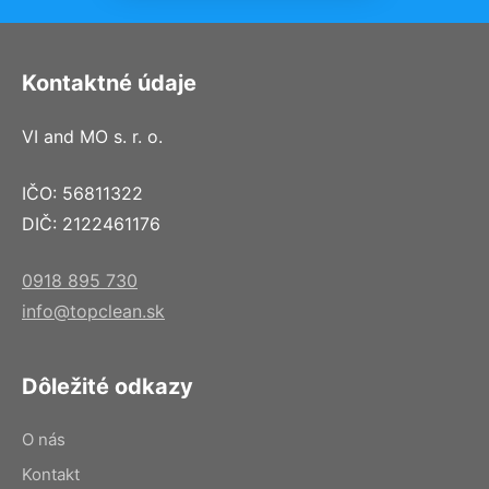
Kontaktné údaje
VI and MO s. r. o.
IČO: 56811322
DIČ: 2122461176
0918 895 730
info@topclean.sk
Dôležité odkazy
O nás
Kontakt