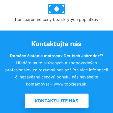
transparentné ceny bez skrytých poplatkov
Kontaktujte nás
Domáce čistenie matracov Deutsch Jahrndorf?
Hľadáte na to skúsených a zodpovedných
profesionálov za rozumný peniaz? Pre viac informácií
či nezáväznú cenovú ponuku nás neváhajte
kontaktovať – www.topclean.sk.
KONTAKTUJTE NÁS