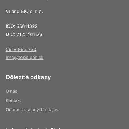
VI and MO s. r. o.
IČO: 56811322
DIČ: 2122461176
0918 895 730
info@topclean.sk
Dôležité odkazy
O nás
Kontakt
Ochrana osobných údajov