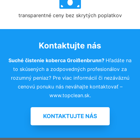
transparentné ceny bez skrytých poplatkov
Kontaktujte nás
Suché čistenie koberca Groißenbrunn?
Hľadáte na
to skúsených a zodpovedných profesionálov za
rozumný peniaz? Pre viac informácií či nezáväznú
cenovú ponuku nás neváhajte kontaktovať –
www.topclean.sk.
KONTAKTUJTE NÁS