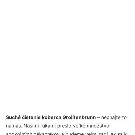
Suché čistenie koberca Groißenbrunn
– nechajte to
na nás. Našimi rukami prešlo veľké množstvo
spokojných zákazníkov a budeme veľmi radi, ak sa k