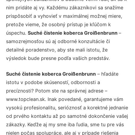
nim pridáte aj vy. Každému zákazníkovi sa snažíme
prispôsobiť a vyhovieť v maximálnej možnej miere,
pretože vieme, že osobný prístup je kľúčom k
úspechu.
Suché čistenie koberca Groißenbrunn
–
samozrejmosťou sú aj odborné konzultácie či
detailné poradenstvo, aby ste mali istotu, že
výsledok bude presne podľa vašich predstáv.
Suché čistenie koberca Groißenbrunn
– hľadáte
istotu v podobe skúseností, odbornosti a
precíznosti? Potom ste na správnej adrese –
www.topclean.sk. Inak povedané, garantujeme vám
vysokú profesionalitu, serióznosť a korektné jednanie
od prvého kontaktu až po samotné dokončenie vašej
zákazky. Keďže aj my sme iba ľudia, sme tu pre vás
nielen počas spolupráce, ale aj v prípade riešenia