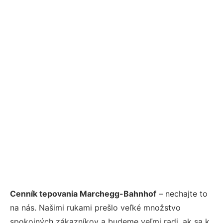
Cenník tepovania Marchegg-Bahnhof
– nechajte to
na nás. Našimi rukami prešlo veľké množstvo
spokojných zákazníkov a budeme veľmi radi, ak sa k