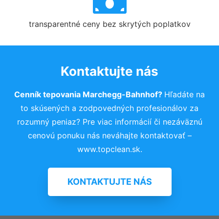
transparentné ceny bez skrytých poplatkov
Kontaktujte nás
Cenník tepovania Marchegg-Bahnhof?
Hľadáte na
to skúsených a zodpovedných profesionálov za
rozumný peniaz? Pre viac informácií či nezáväznú
cenovú ponuku nás neváhajte kontaktovať –
www.topclean.sk.
KONTAKTUJTE NÁS