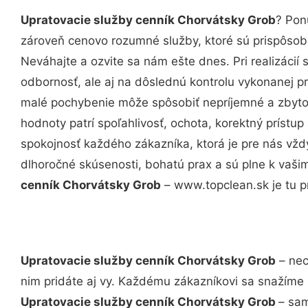
Upratovacie služby cenník Chorvátsky Grob
? Pon
zároveň cenovo rozumné služby, ktoré sú prispôso
Neváhajte a ozvite sa nám ešte dnes. Pri realizácií
odbornosť, ale aj na dôslednú kontrolu vykonanej p
malé pochybenie môže spôsobiť nepríjemné a zbyto
hodnoty patrí spoľahlivosť, ochota, korektný príst
spokojnosť každého zákazníka, ktorá je pre nás vžd
dlhoročné skúsenosti, bohatú prax a sú plne k vaš
cenník Chorvátsky Grob
– www.topclean.sk je tu p
Upratovacie služby cenník Chorvátsky Grob
– nec
nim pridáte aj vy. Každému zákazníkovi sa snažíme 
Upratovacie služby cenník Chorvátsky Grob
– sam