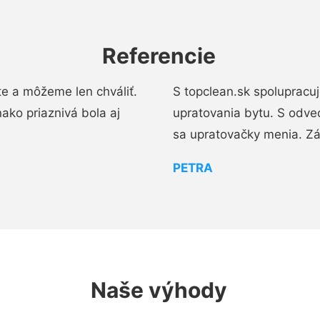
Referencie
e a môžeme len chváliť.
S topclean.sk spolupracu
ako priaznivá bola aj
upratovania bytu. S odve
sa upratovačky menia. Zá
PETRA
Naše výhody