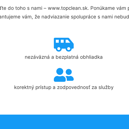
te do toho s nami – www.topclean.sk. Ponúkame vám pr
antujeme vám, že nadviazanie spolupráce s nami nebude
nezáväzná a bezplatná obhliadka
korektný prístup a zodpovednosť za služby