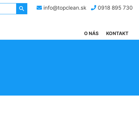
Search Button
info@topclean.sk
0918 895 730
O NÁS
KONTAKT