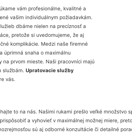
úkame vám profesionálne, kvalitné a
bené vašim individuálnym požiadavkám.
 služieb dbáme nielen na precíznosť a
ráce, pretože si uvedomujeme, že aj
čné komplikácie. Medzi naše firemné
up a úprimná snaha o maximálnu
y na prvom mieste. Naši pracovníci majú
im službám.
Upratovacie služby
re vás.
hajte to na nás. Našimi rukami prešlo veľké množstvo s
prispôsobiť a vyhovieť v maximálnej možnej miere, pret
ozrejmosťou sú aj odborné konzultácie či detailné pora