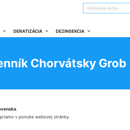
Search
for:
DERATIZÁCIA
DEZINSEKCIA
enník Chorvátsky Grob
ovenska
.
 priamo v ponuke webovej stránky.