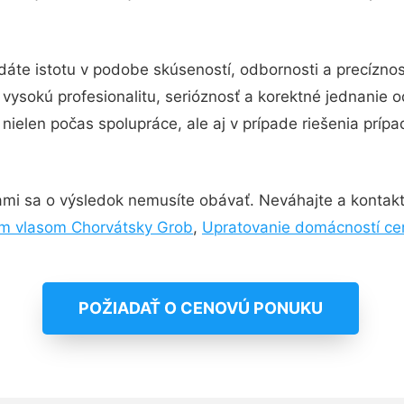
dáte istotu v podobe skúseností, odbornosti a precízno
ysokú profesionalitu, serióznosť a korektné jednanie 
nielen počas spolupráce, ale aj v prípade riešenia príp
ami sa o výsledok nemusíte obávať. Neváhajte a kontaktujt
ým vlasom Chorvátsky Grob
,
Upratovanie domácností ce
POŽIADAŤ O CENOVÚ PONUKU