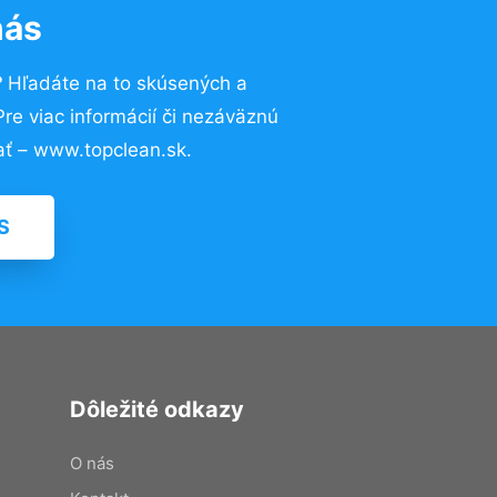
nás
?
Hľadáte na to skúsených a
e viac informácií či nezáväznú
ť – www.topclean.sk.
S
Dôležité odkazy
O nás