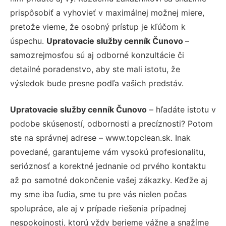
prispôsobiť a vyhovieť v maximálnej možnej miere,
pretože vieme, že osobný prístup je kľúčom k
úspechu.
Upratovacie služby cenník Čunovo
–
samozrejmosťou sú aj odborné konzultácie či
detailné poradenstvo, aby ste mali istotu, že
výsledok bude presne podľa vašich predstáv.
Upratovacie služby cenník Čunovo
– hľadáte istotu v
podobe skúseností, odbornosti a precíznosti? Potom
ste na správnej adrese – www.topclean.sk. Inak
povedané, garantujeme vám vysokú profesionalitu,
serióznosť a korektné jednanie od prvého kontaktu
až po samotné dokončenie vašej zákazky. Keďže aj
my sme iba ľudia, sme tu pre vás nielen počas
spolupráce, ale aj v prípade riešenia prípadnej
nespokojnosti, ktorú vždy berieme vážne a snažíme