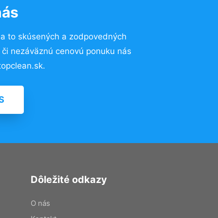
nás
na to skúsených a zodpovedných
ií či nezáväznú cenovú ponuku nás
opclean.sk.
S
Dôležité odkazy
O nás