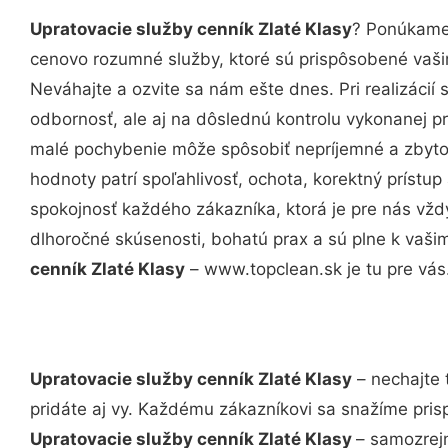
Upratovacie služby cenník Zlaté Klasy
? Ponúkame 
cenovo rozumné služby, ktoré sú prispôsobené vaš
Neváhajte a ozvite sa nám ešte dnes. Pri realizácií
odbornosť, ale aj na dôslednú kontrolu vykonanej p
malé pochybenie môže spôsobiť nepríjemné a zbyto
hodnoty patrí spoľahlivosť, ochota, korektný príst
spokojnosť každého zákazníka, ktorá je pre nás vžd
dlhoročné skúsenosti, bohatú prax a sú plne k vaš
cenník Zlaté Klasy
– www.topclean.sk je tu pre vás
Upratovacie služby cenník Zlaté Klasy
– nechajte 
pridáte aj vy. Každému zákazníkovi sa snažíme pris
Upratovacie služby cenník Zlaté Klasy
– samozrejm