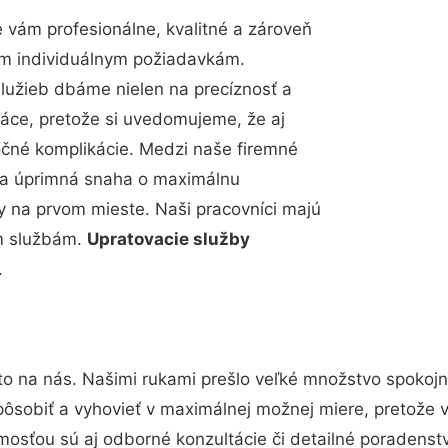
vám profesionálne, kvalitné a zároveň
im individuálnym požiadavkám.
 služieb dbáme nielen na precíznosť a
ráce, pretože si uvedomujeme, že aj
čné komplikácie. Medzi naše firemné
up a úprimná snaha o maximálnu
y na prvom mieste. Naši pracovníci majú
im službám.
Upratovacie služby
.
to na nás. Našimi rukami prešlo veľké množstvo spokoj
pôsobiť a vyhovieť v maximálnej možnej miere, pretože 
osťou sú aj odborné konzultácie či detailné poradenstv