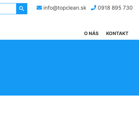
Search Button
info@topclean.sk
0918 895 730
O NÁS
KONTAKT