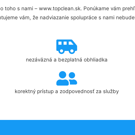
o toho s nami – www.topclean.sk. Ponúkame vám prehľa
ntujeme vám, že nadviazanie spolupráce s nami nebudet
nezáväzná a bezplatná obhliadka
korektný prístup a zodpovednosť za služby