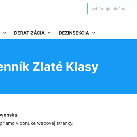
Search
for:
DERATIZÁCIA
DEZINSEKCIA
enník Zlaté Klasy
ovenska
.
 priamo v ponuke webovej stránky.