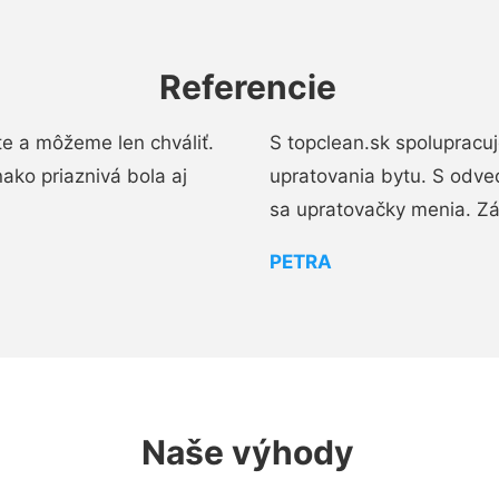
Referencie
e a môžeme len chváliť.
S topclean.sk spolupracu
ako priaznivá bola aj
upratovania bytu. S odve
sa upratovačky menia. Zá
PETRA
Naše výhody