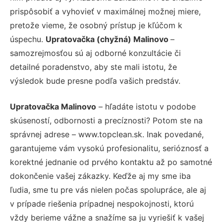
prispôsobiť a vyhovieť v maximálnej možnej miere,
pretože vieme, že osobný prístup je kľúčom k
úspechu.
Upratovačka (chyžná) Malinovo
–
samozrejmosťou sú aj odborné konzultácie či
detailné poradenstvo, aby ste mali istotu, že
výsledok bude presne podľa vašich predstáv.
Upratovačka Malinovo
– hľadáte istotu v podobe
skúseností, odbornosti a precíznosti? Potom ste na
správnej adrese – www.topclean.sk. Inak povedané,
garantujeme vám vysokú profesionalitu, serióznosť a
korektné jednanie od prvého kontaktu až po samotné
dokončenie vašej zákazky. Keďže aj my sme iba
ľudia, sme tu pre vás nielen počas spolupráce, ale aj
v prípade riešenia prípadnej nespokojnosti, ktorú
vždy berieme vážne a snažíme sa ju vyriešiť k vašej