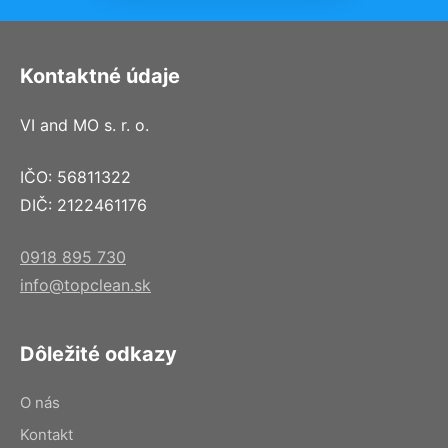
Kontaktné údaje
VI and MO s. r. o.
IČO: 56811322
DIČ: 2122461176
0918 895 730
info@topclean.sk
Dôležité odkazy
O nás
Kontakt