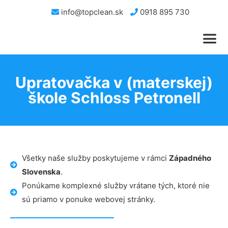
info@topclean.sk
0918 895 730
Upratovačka v (materskej)
škole Schloss Petronell
Všetky naše služby poskytujeme v rámci
Západného
Slovenska
.
Ponúkame komplexné služby vrátane tých, ktoré nie
sú priamo v ponuke webovej stránky.