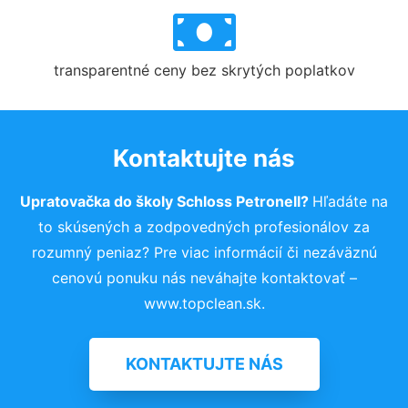
transparentné ceny bez skrytých poplatkov
Kontaktujte nás
Upratovačka do školy Schloss Petronell?
Hľadáte na
to skúsených a zodpovedných profesionálov za
rozumný peniaz? Pre viac informácií či nezáväznú
cenovú ponuku nás neváhajte kontaktovať –
www.topclean.sk.
KONTAKTUJTE NÁS