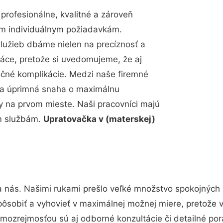
rofesionálne, kvalitné a zároveň
im individuálnym požiadavkám.
 služieb dbáme nielen na precíznosť a
ráce, pretože si uvedomujeme, že aj
čné komplikácie. Medzi naše firemné
up a úprimná snaha o maximálnu
y na prvom mieste. Naši pracovníci majú
im službám.
Upratovačka v (materskej)
a nás. Našimi rukami prešlo veľké množstvo spokojných 
pôsobiť a vyhovieť v maximálnej možnej miere, pretože 
mozrejmosťou sú aj odborné konzultácie či detailné por