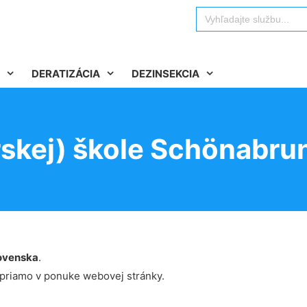
Search
for:
DERATIZÁCIA
DEZINSEKCIA
skej) škole Schönabru
ovenska
.
 priamo v ponuke webovej stránky.