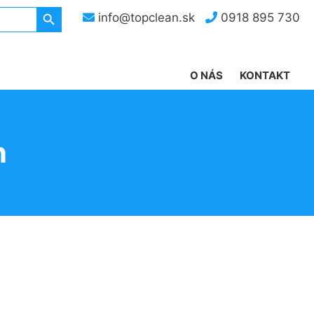
Search Button
info@topclean.sk
0918 895 730
O NÁS
KONTAKT
n