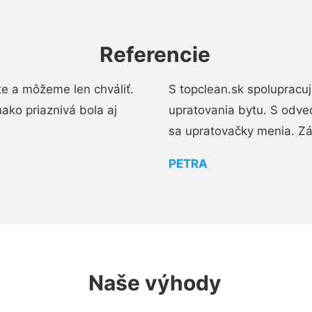
Referencie
e a môžeme len chváliť.
S topclean.sk spolupracu
ako priaznivá bola aj
upratovania bytu. S odve
sa upratovačky menia. Zá
PETRA
Naše výhody