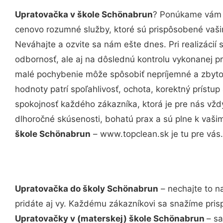
Upratovačka v škole Schönabrun
? Ponúkame vám p
cenovo rozumné služby, ktoré sú prispôsobené vaš
Neváhajte a ozvite sa nám ešte dnes. Pri realizácií
odbornosť, ale aj na dôslednú kontrolu vykonanej p
malé pochybenie môže spôsobiť nepríjemné a zbyto
hodnoty patrí spoľahlivosť, ochota, korektný príst
spokojnosť každého zákazníka, ktorá je pre nás vžd
dlhoročné skúsenosti, bohatú prax a sú plne k vaš
škole Schönabrun
– www.topclean.sk je tu pre vás.
Upratovačka do školy Schönabrun
– nechajte to n
pridáte aj vy. Každému zákazníkovi sa snažíme pris
Upratovačky v (materskej) škole Schönabrun
– sa