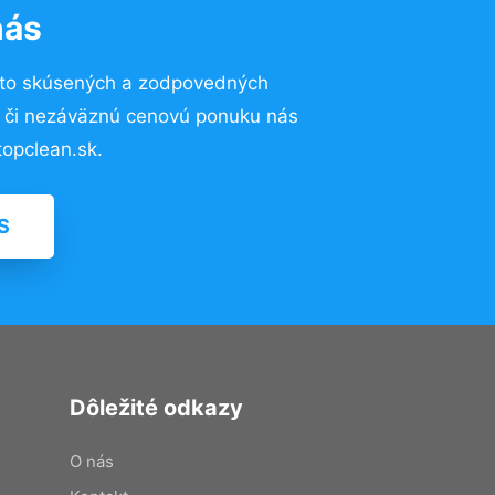
nás
 to skúsených a zodpovedných
ií či nezáväznú cenovú ponuku nás
opclean.sk.
S
Dôležité odkazy
O nás