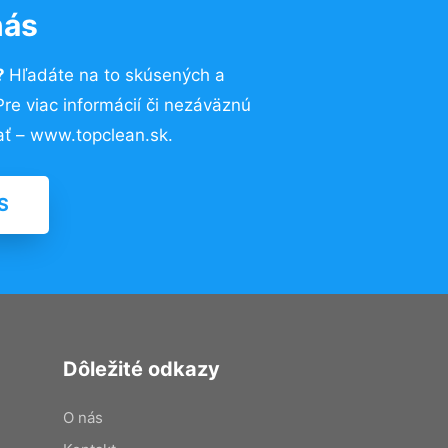
nás
?
Hľadáte na to skúsených a
e viac informácií či nezáväznú
ť – www.topclean.sk.
S
Dôležité odkazy
O nás