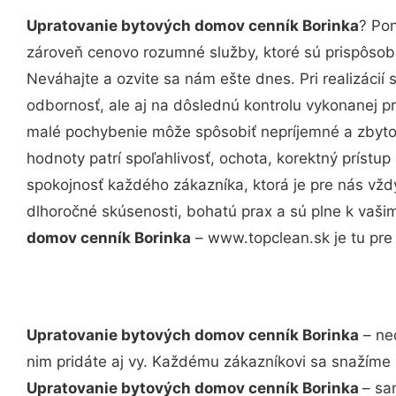
Upratovanie bytových domov cenník Borinka
? Po
zároveň cenovo rozumné služby, ktoré sú prispôso
Neváhajte a ozvite sa nám ešte dnes. Pri realizácií
odbornosť, ale aj na dôslednú kontrolu vykonanej p
malé pochybenie môže spôsobiť nepríjemné a zbyto
hodnoty patrí spoľahlivosť, ochota, korektný príst
spokojnosť každého zákazníka, ktorá je pre nás vžd
dlhoročné skúsenosti, bohatú prax a sú plne k vaš
domov cenník Borinka
– www.topclean.sk je tu pre
Upratovanie bytových domov cenník Borinka
– nec
nim pridáte aj vy. Každému zákazníkovi sa snažíme 
Upratovanie bytových domov cenník Borinka
– sa