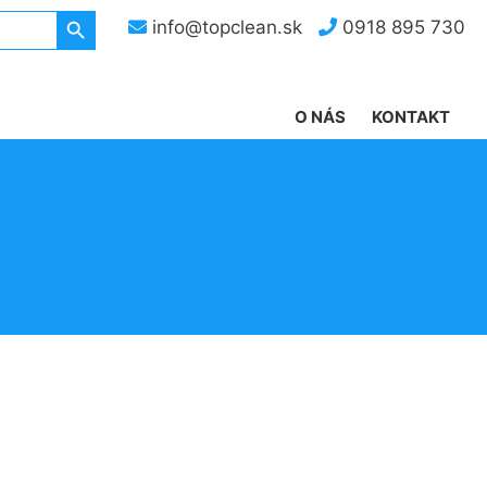
Search Button
info@topclean.sk
0918 895 730
O NÁS
KONTAKT
a