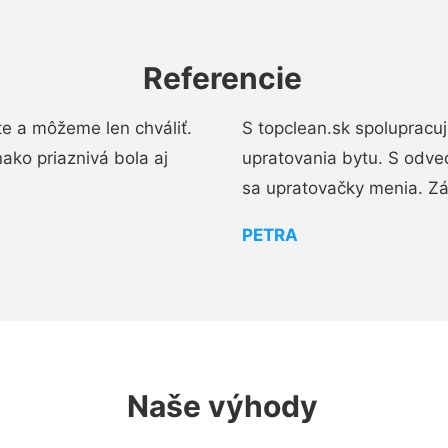
Referencie
e a môžeme len chváliť.
S topclean.sk spolupracu
ako priaznivá bola aj
upratovania bytu. S odve
sa upratovačky menia. Zá
PETRA
Naše výhody