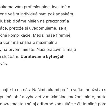
núkame vám profesionálne, kvalitné a
bené vašim individuálnym požiadavkám.
 služieb dbáme nielen na precíznosť a
ráce, pretože si uvedomujeme, že aj
čné komplikácie. Medzi naše firemné
up a úprimná snaha o maximálnu
y na prvom mieste. Naši pracovníci majú
im službám.
Upratovanie bytových
 vás.
hajte to na nás. Našimi rukami prešlo veľké množstvo 
prispôsobiť a vyhovieť v maximálnej možnej miere, pret
mozrejmosťou sú aj odborné konzultácie či detailné pora