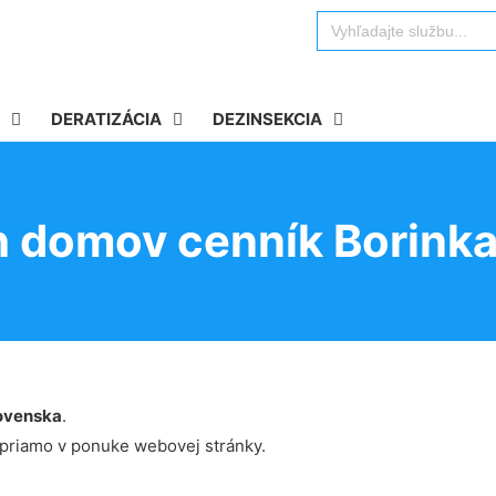
Search
for:
DERATIZÁCIA
DEZINSEKCIA
h domov cenník Borink
ovenska
.
 priamo v ponuke webovej stránky.