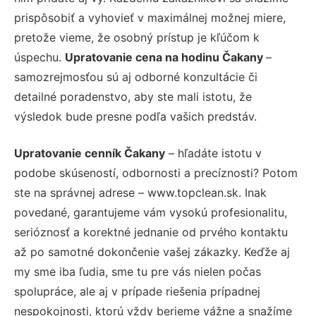
prispôsobiť a vyhovieť v maximálnej možnej miere,
pretože vieme, že osobný prístup je kľúčom k
úspechu.
Upratovanie cena na hodinu Čakany
–
samozrejmosťou sú aj odborné konzultácie či
detailné poradenstvo, aby ste mali istotu, že
výsledok bude presne podľa vašich predstáv.
Upratovanie cenník Čakany
– hľadáte istotu v
podobe skúseností, odbornosti a precíznosti? Potom
ste na správnej adrese – www.topclean.sk. Inak
povedané, garantujeme vám vysokú profesionalitu,
serióznosť a korektné jednanie od prvého kontaktu
až po samotné dokončenie vašej zákazky. Keďže aj
my sme iba ľudia, sme tu pre vás nielen počas
spolupráce, ale aj v prípade riešenia prípadnej
nespokojnosti, ktorú vždy berieme vážne a snažíme