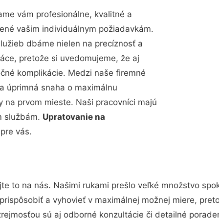
me vám profesionálne, kvalitné a
bené vašim individuálnym požiadavkám.
 služieb dbáme nielen na precíznosť a
ráce, pretože si uvedomujeme, že aj
čné komplikácie. Medzi naše firemné
up a úprimná snaha o maximálnu
y na prvom mieste. Naši pracovníci majú
im službám.
Upratovanie na
pre vás.
te to na nás. Našimi rukami prešlo veľké množstvo spo
prispôsobiť a vyhovieť v maximálnej možnej miere, pret
rejmosťou sú aj odborné konzultácie či detailné poraden