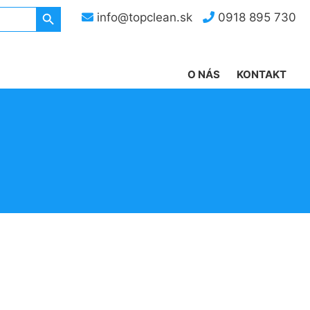
Search Button
info@topclean.sk
0918 895 730
O NÁS
KONTAKT