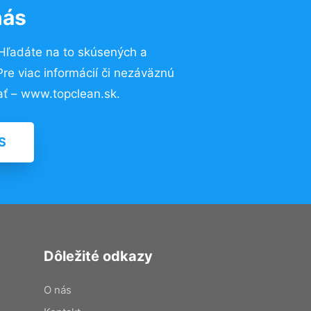
nás
Hľadáte na to skúsených a
e viac informácií či nezáväznú
ť – www.topclean.sk.
S
Dôležité odkazy
O nás