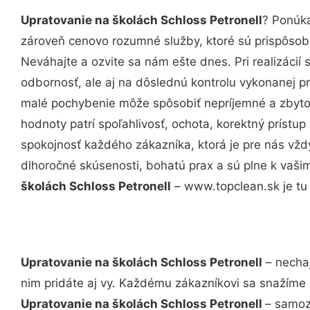
Upratovanie na školách Schloss Petronell
? Ponúka
zároveň cenovo rozumné služby, ktoré sú prispôso
Neváhajte a ozvite sa nám ešte dnes. Pri realizácií
odbornosť, ale aj na dôslednú kontrolu vykonanej p
malé pochybenie môže spôsobiť nepríjemné a zbyto
hodnoty patrí spoľahlivosť, ochota, korektný príst
spokojnosť každého zákazníka, ktorá je pre nás vžd
dlhoročné skúsenosti, bohatú prax a sú plne k vaš
školách Schloss Petronell
– www.topclean.sk je tu 
Upratovanie na školách Schloss Petronell
– nechaj
nim pridáte aj vy. Každému zákazníkovi sa snažíme 
Upratovanie na školách Schloss Petronell
– samoz