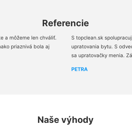
Referencie
e a môžeme len chváliť.
S topclean.sk spolupracu
ako priaznivá bola aj
upratovania bytu. S odve
sa upratovačky menia. Zá
PETRA
Naše výhody