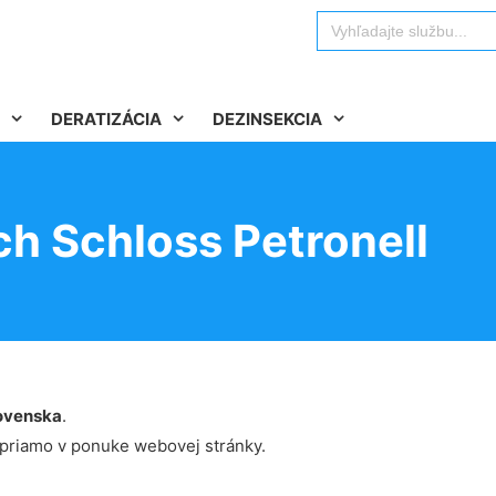
Search
for:
DERATIZÁCIA
DEZINSEKCIA
ch Schloss Petronell
ovenska
.
 priamo v ponuke webovej stránky.