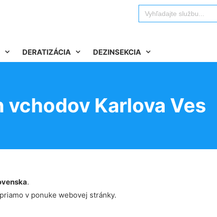
Search
for:
DERATIZÁCIA
DEZINSEKCIA
h vchodov Karlova Ves
ovenska
.
 priamo v ponuke webovej stránky.