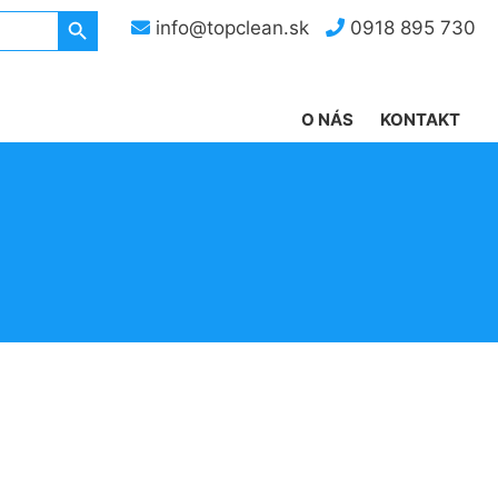
Search Button
info@topclean.sk
0918 895 730
O NÁS
KONTAKT