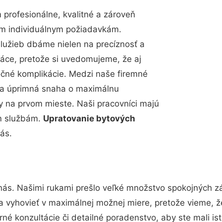
profesionálne, kvalitné a zároveň
im individuálnym požiadavkám.
 služieb dbáme nielen na precíznosť a
ráce, pretože si uvedomujeme, že aj
čné komplikácie. Medzi naše firemné
up a úprimná snaha o maximálnu
y na prvom mieste. Naši pracovníci majú
im službám.
Upratovanie bytových
ás.
nás. Našimi rukami prešlo veľké množstvo spokojných zá
a vyhovieť v maximálnej možnej miere, pretože vieme, 
né konzultácie či detailné poradenstvo, aby ste mali is