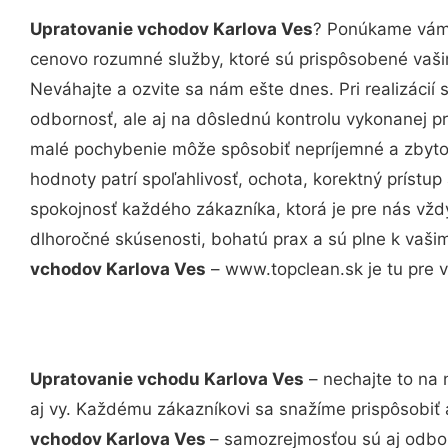
Upratovanie vchodov Karlova Ves
? Ponúkame vám 
cenovo rozumné služby, ktoré sú prispôsobené vaš
Neváhajte a ozvite sa nám ešte dnes. Pri realizácií
odbornosť, ale aj na dôslednú kontrolu vykonanej p
malé pochybenie môže spôsobiť nepríjemné a zbyto
hodnoty patrí spoľahlivosť, ochota, korektný príst
spokojnosť každého zákazníka, ktorá je pre nás vžd
dlhoročné skúsenosti, bohatú prax a sú plne k vaš
vchodov Karlova Ves
– www.topclean.sk je tu pre v
Upratovanie vchodu Karlova Ves
– nechajte to na 
aj vy. Každému zákazníkovi sa snažíme prispôsobiť 
vchodov Karlova Ves
– samozrejmosťou sú aj odbor