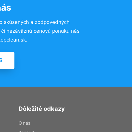
nás
to skúsených a zodpovedných
ií či nezáväznú cenovú ponuku nás
opclean.sk.
S
Dôležité odkazy
O nás