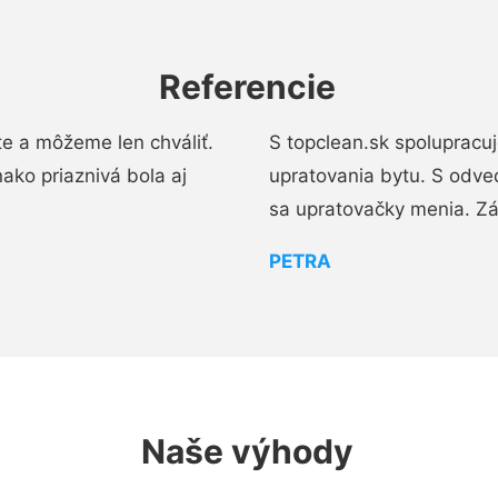
Referencie
e a môžeme len chváliť.
S topclean.sk spolupracu
ako priaznivá bola aj
upratovania bytu. S odve
sa upratovačky menia. Zá
PETRA
Naše výhody