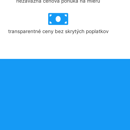
nezáväzná cenová ponuka na mieru
transparentné ceny bez skrytých poplatkov