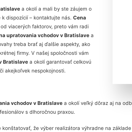
atislave
a okolí a mali by ste záujem o
 dispozícií – kontaktujte nás.
Cena
 od viacerých faktorov, preto vám radi
na upratovania vchodov v Bratislave
a
 úvahy treba brať aj ďalšie aspekty, ako
nkrétnej firmy. V našej spoločnosti vám
 Bratislave
a okolí garantovať celkovú
či akejkoľvek nespokojnosti.
ania vchodov v Bratislave
a okolí veľký dôraz aj na odb
esionálov s dlhoročnou praxou.
konštatovať, že výber realizátora výhradne na základ