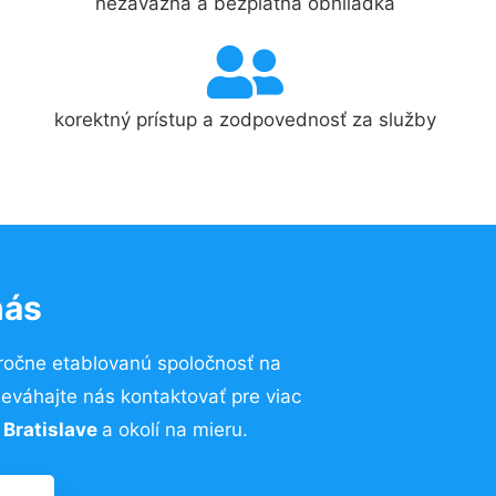
nezáväzná a bezplatná obhliadka
korektný prístup a zodpovednosť za služby
nás
ročne etablovanú spoločnosť na
váhajte nás kontaktovať pre viac
 Bratislave
a okolí na mieru.