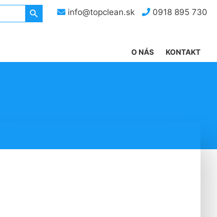
Search Button
info@topclean.sk
0918 895 730
O NÁS
KONTAKT