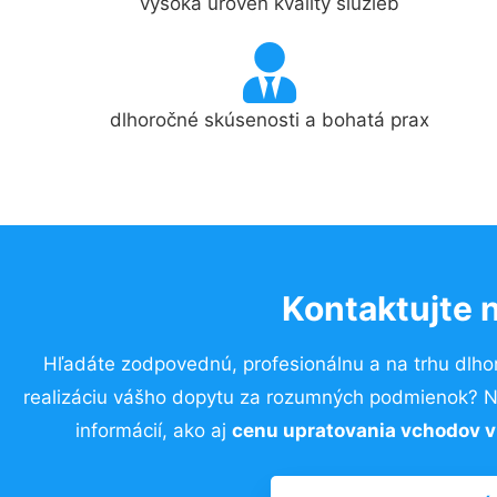
vysoká úroveň kvality služieb
dlhoročné skúsenosti a bohatá prax
Kontaktujte 
Hľadáte zodpovednú, profesionálnu a na trhu dlho
realizáciu vášho dopytu za rozumných podmienok? Ne
informácií, ako aj
cenu upratovania vchodov v