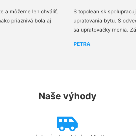
e a môžeme len chváliť.
S topclean.sk spolupracu
ako priaznivá bola aj
upratovania bytu. S odve
sa upratovačky menia. Zá
PETRA
Naše výhody