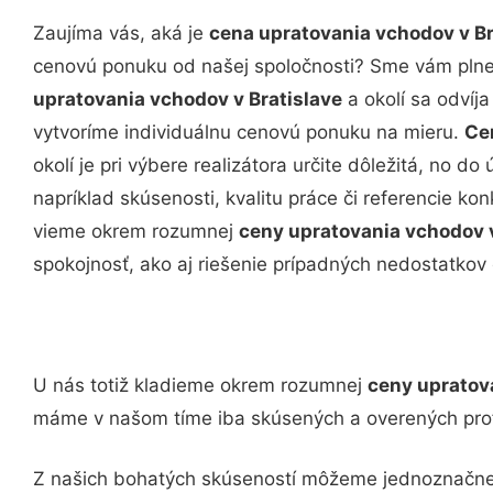
Zaujíma vás, aká je
cena upratovania vchodov v Br
cenovú ponuku od našej spoločnosti? Sme vám plne k
upratovania vchodov v Bratislave
a okolí sa odvíja
vytvoríme individuálnu cenovú ponuku na mieru.
Ce
okolí je pri výbere realizátora určite dôležitá, no do
napríklad skúsenosti, kvalitu práce či referencie ko
vieme okrem rozumnej
ceny upratovania vchodov v
spokojnosť, ako aj riešenie prípadných nedostatkov 
U nás totiž kladieme okrem rozumnej
ceny upratov
máme v našom tíme iba skúsených a overených prof
Z našich bohatých skúseností môžeme jednoznačne 