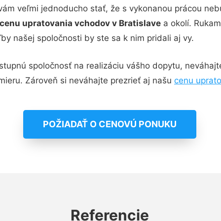
a vám veľmi jednoducho stať, že s vykonanou prácou ne
cenu upratovania vchodov v Bratislave
a okolí. Rukam
y našej spoločnosti by ste sa k nim pridali aj vy.
tupnú spoločnosť na realizáciu vášho dopytu, neváhajte
mieru. Zároveň si neváhajte prezrieť aj našu
cenu uprat
POŽIADAŤ O CENOVÚ PONUKU
Referencie