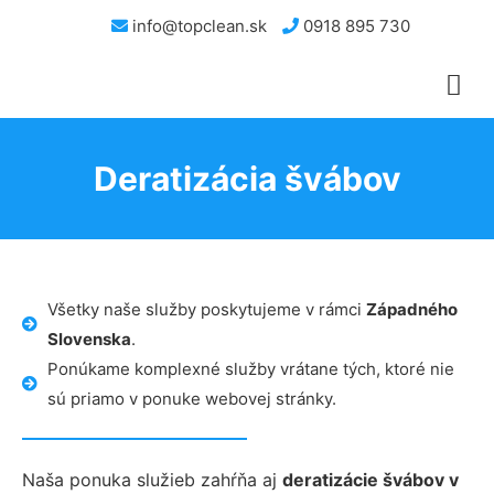
info@topclean.sk
0918 895 730
Deratizácia švábov
Všetky naše služby poskytujeme v rámci
Západného
Slovenska
.
Ponúkame komplexné služby vrátane tých, ktoré nie
sú priamo v ponuke webovej stránky.
Naša ponuka služieb zahŕňa aj
deratizácie švábov v