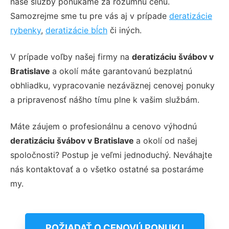
naše služby ponúkame za rozumnú cenu.
Samozrejme sme tu pre vás aj v prípade
deratizácie
rybenky
,
deratizácie bĺch
či iných.
V prípade voľby našej firmy na
deratizáciu švábov v
Bratislave
a okolí máte garantovanú bezplatnú
obhliadku, vypracovanie nezáväznej cenovej ponuky
a pripravenosť nášho tímu plne k vašim službám.
Máte záujem o profesionálnu a cenovo výhodnú
deratizáciu švábov v Bratislave
a okolí od našej
spoločnosti? Postup je veľmi jednoduchý. Neváhajte
nás kontaktovať a o všetko ostatné sa postaráme
my.
POŽIADAŤ O CENOVÚ PONUKU