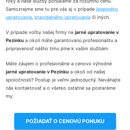
roky a naše služby ponúkame za rozumnú cenu.
Samozrejme sme tu pre vás aj v prípade
jesenného
upratovania
,
pravidelného upratovania
či iných.
V prípade voľby našej firmy na
jarné upratovanie v
Pezinku
a okolí
máte garantovanú profesionalitu a
pripravenosť nášho tímu plne k vašim službám.
Máte záujem o profesionálne a cenovo výhodné
jarné upratovanie v Pezinku
a okolí od našej
spoločnosti? Postup je veľmi jednoduchý. Neváhajte
nás kontaktovať a o všetko ostatné sa postaráme
my.
POŽIADAŤ O CENOVÚ PONUKU