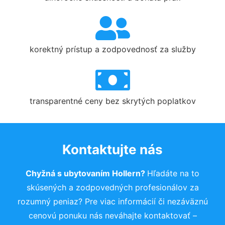
korektný prístup a zodpovednosť za služby
transparentné ceny bez skrytých poplatkov
Kontaktujte nás
Chyžná s ubytovaním Hollern?
Hľadáte na to
skúsených a zodpovedných profesionálov za
rozumný peniaz? Pre viac informácií či nezáväznú
cenovú ponuku nás neváhajte kontaktovať –