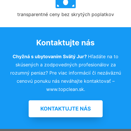
transparentné ceny bez skrytých poplatkov
Kontaktujte nás
Chyžná s ubytovaním Svätý Jur?
Hľadáte na to
skúsených a zodpovedných profesionálov za
rozumný peniaz? Pre viac informácií či nezáväznú
cenovú ponuku nás neváhajte kontaktovať –
www.topclean.sk.
KONTAKTUJTE NÁS