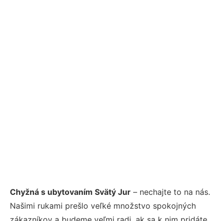
Chyžná s ubytovaním Svätý Jur
– nechajte to na nás.
Našimi rukami prešlo veľké množstvo spokojných
zákazníkov a budeme veľmi radi, ak sa k nim pridáte