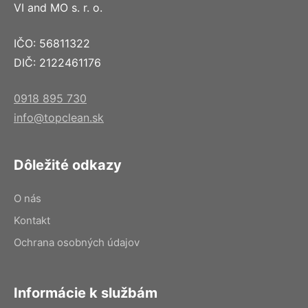
VI and MO s. r. o.
IČO: 56811322
DIČ: 2122461176
0918 895 730
info@topclean.sk
Dôležité odkazy
O nás
Kontakt
Ochrana osobných údajov
Informácie k službám