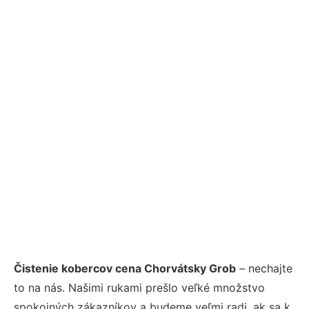
Čistenie kobercov cena Chorvátsky Grob
– nechajte
to na nás. Našimi rukami prešlo veľké množstvo
spokojných zákazníkov a budeme veľmi radi, ak sa k