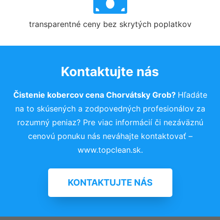
transparentné ceny bez skrytých poplatkov
Kontaktujte nás
Čistenie kobercov cena Chorvátsky Grob?
Hľadáte
na to skúsených a zodpovedných profesionálov za
rozumný peniaz? Pre viac informácií či nezáväznú
cenovú ponuku nás neváhajte kontaktovať –
www.topclean.sk.
KONTAKTUJTE NÁS