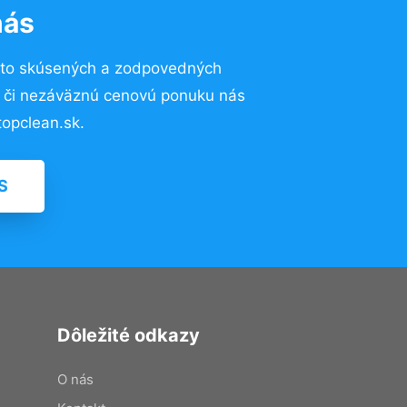
nás
 to skúsených a zodpovedných
ií či nezáväznú cenovú ponuku nás
opclean.sk.
S
Dôležité odkazy
O nás