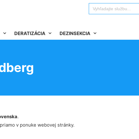
Search
for:
DERATIZÁCIA
DEZINSEKCIA
ndberg
ovenska
.
 priamo v ponuke webovej stránky.