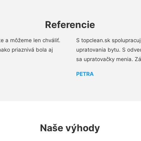
Referencie
e a môžeme len chváliť.
S topclean.sk spolupracu
ako priaznivá bola aj
upratovania bytu. S odve
sa upratovačky menia. Zá
PETRA
Naše výhody