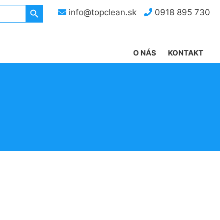
Search Button
info@topclean.sk
0918 895 730
O NÁS
KONTAKT