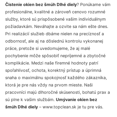
Čistenie okien bez šmúh Dlhé diely
? Ponúkame vám
profesionálne, kvalitné a zároveň cenovo rozumné
služby, ktoré sú prispôsobené vašim individuálnym
požiadavkám. Neváhajte a ozvite sa nám ešte dnes.
Pri realizácií služieb dbáme nielen na precíznosť a
odbornosť, ale aj na dôslednú kontrolu vykonanej
práce, pretože si uvedomujeme, že aj malé
pochybenie môže spôsobiť nepríjemné a zbytočné
komplikácie. Medzi naše firemné hodnoty patrí
spoľahlivosť, ochota, korektný prístup a úprimná
snaha o maximálnu spokojnosť každého zákazníka,
ktorá je pre nás vždy na prvom mieste. Naši
pracovníci majú dlhoročné skúsenosti, bohatú prax a
sú plne k vašim službám.
Umývanie okien bez
šmúh Dlhé diely
– www.topclean.sk je tu pre vás.