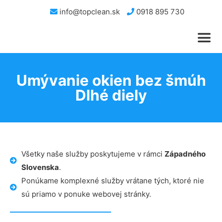
info@topclean.sk
0918 895 730
Umývanie okien bez šmúh
Dlhé diely
Všetky naše služby poskytujeme v rámci
Západného
Slovenska
.
Ponúkame komplexné služby vrátane tých, ktoré nie
sú priamo v ponuke webovej stránky.