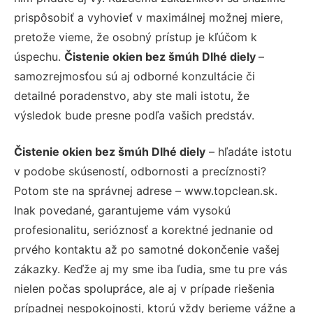
prispôsobiť a vyhovieť v maximálnej možnej miere,
pretože vieme, že osobný prístup je kľúčom k
úspechu.
Čistenie okien bez šmúh Dlhé diely
–
samozrejmosťou sú aj odborné konzultácie či
detailné poradenstvo, aby ste mali istotu, že
výsledok bude presne podľa vašich predstáv.
Čistenie okien bez šmúh Dlhé diely
– hľadáte istotu
v podobe skúseností, odbornosti a precíznosti?
Potom ste na správnej adrese – www.topclean.sk.
Inak povedané, garantujeme vám vysokú
profesionalitu, serióznosť a korektné jednanie od
prvého kontaktu až po samotné dokončenie vašej
zákazky. Keďže aj my sme iba ľudia, sme tu pre vás
nielen počas spolupráce, ale aj v prípade riešenia
prípadnej nespokojnosti, ktorú vždy berieme vážne a