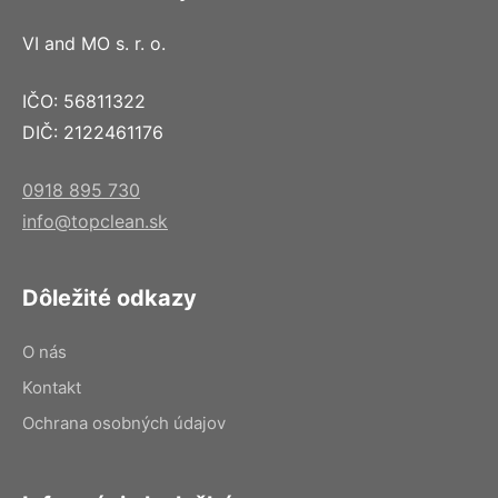
VI and MO s. r. o.
IČO: 56811322
DIČ: 2122461176
0918 895 730
info@topclean.sk
Dôležité odkazy
O nás
Kontakt
Ochrana osobných údajov