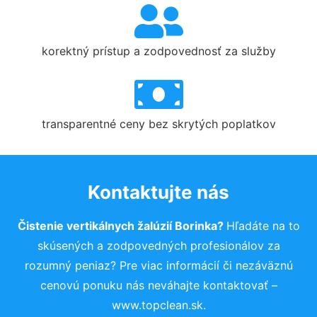
korektný prístup a zodpovednosť za služby
transparentné ceny bez skrytých poplatkov
Kontaktujte nás
Čistenie vertikálnych žalúzií Borinka?
Hľadáte na to
skúsených a zodpovedných profesionálov za
rozumný peniaz? Pre viac informácií či nezáväznú
cenovú ponuku nás neváhajte kontaktovať –
www.topclean.sk.