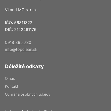
VI and MO s. r. o.
IČO: 56811322
DIČ: 2122461176
0918 895 730
info@topclean.sk
Dôležité odkazy
O nás
Kontakt
Ochrana osobných údajov