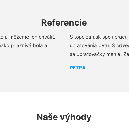
Referencie
e a môžeme len chváliť.
S topclean.sk spolupracu
ako priaznivá bola aj
upratovania bytu. S odve
sa upratovačky menia. Zá
PETRA
Naše výhody