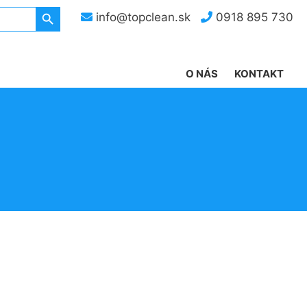
Search Button
info@topclean.sk
0918 895 730
O NÁS
KONTAKT