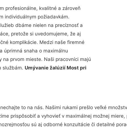
 profesionálne, kvalitné a zároveň
im individuálnym požiadavkám.
 služieb dbáme nielen na precíznosť a
ráce, pretože si uvedomujeme, že aj
čné komplikácie. Medzi naše firemné
up a úprimná snaha o maximálnu
y na prvom mieste. Naši pracovníci majú
im službám.
Umývanie žalúzií Most pri
nechajte to na nás. Našimi rukami prešlo veľké množst
žíme prispôsobiť a vyhovieť v maximálnej možnej miere, 
ozrejmosťou sú aj odborné konzultácie či detailné pora