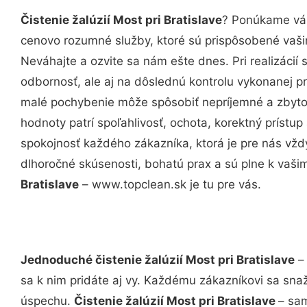
Čistenie žalúzií Most pri Bratislave
? Ponúkame vám
cenovo rozumné služby, ktoré sú prispôsobené vaš
Neváhajte a ozvite sa nám ešte dnes. Pri realizácií
odbornosť, ale aj na dôslednú kontrolu vykonanej p
malé pochybenie môže spôsobiť nepríjemné a zbyto
hodnoty patrí spoľahlivosť, ochota, korektný príst
spokojnosť každého zákazníka, ktorá je pre nás vžd
dlhoročné skúsenosti, bohatú prax a sú plne k vaš
Bratislave
– www.topclean.sk je tu pre vás.
Jednoduché čistenie žalúzií Most pri Bratislave
– 
sa k nim pridáte aj vy. Každému zákazníkovi sa sna
úspechu.
Čistenie žalúzií Most pri Bratislave
– sam