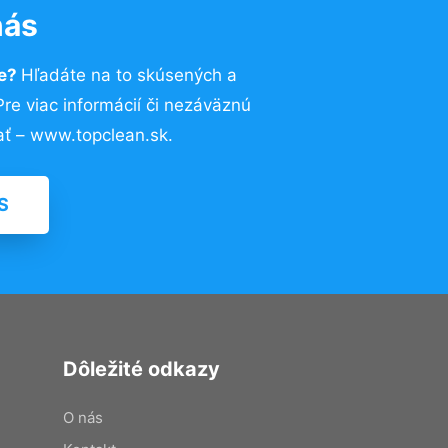
nás
ve?
Hľadáte na to skúsených a
e viac informácií či nezáväznú
ť – www.topclean.sk.
S
Dôležité odkazy
O nás