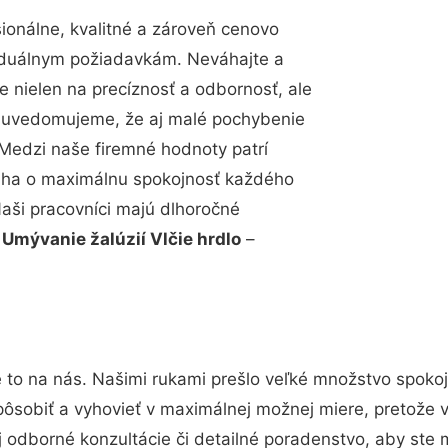
onálne, kvalitné a zároveň cenovo
viduálnym požiadavkám. Neváhajte a
e nielen na precíznosť a odbornosť, ale
si uvedomujeme, že aj malé pochybenie
Medzi naše firemné hodnoty patrí
snaha o maximálnu spokojnosť každého
Naši pracovníci majú dlhoročné
.
Umývanie žalúzií Vlčie hrdlo
–
 to na nás. Našimi rukami prešlo veľké množstvo spoko
pôsobiť a vyhovieť v maximálnej možnej miere, pretože 
 odborné konzultácie či detailné poradenstvo, aby ste m