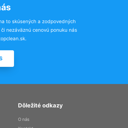
nás
na to skúsených a zodpovedných
ií či nezáväznú cenovú ponuku nás
opclean.sk.
S
Dôležité odkazy
O nás