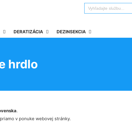
Search
for:
DERATIZÁCIA
DEZINSEKCIA
e hrdlo
ovenska
.
 priamo v ponuke webovej stránky.