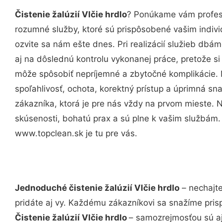
Čistenie žalúzií Vlčie hrdlo
? Ponúkame vám profesi
rozumné služby, ktoré sú prispôsobené vašim indi
ozvite sa nám ešte dnes. Pri realizácií služieb dbám
aj na dôslednú kontrolu vykonanej práce, pretože 
môže spôsobiť nepríjemné a zbytočné komplikácie. 
spoľahlivosť, ochota, korektný prístup a úprimná 
zákazníka, ktorá je pre nás vždy na prvom mieste. 
skúsenosti, bohatú prax a sú plne k vašim službám
www.topclean.sk je tu pre vás.
Jednoduché čistenie žalúzií Vlčie hrdlo
– nechajte
pridáte aj vy. Každému zákazníkovi sa snažíme pris
Čistenie žalúzií Vlčie hrdlo
– samozrejmosťou sú aj