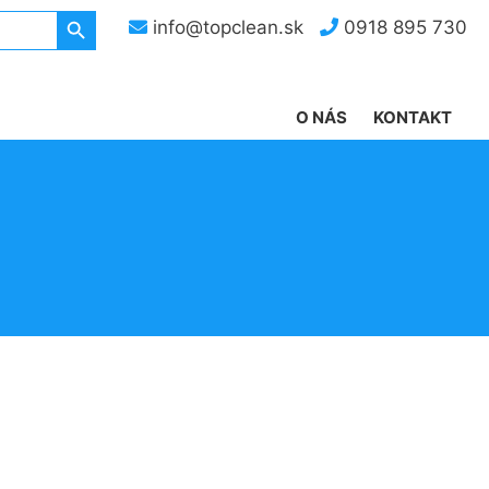
Search Button
info@topclean.sk
0918 895 730
O NÁS
KONTAKT