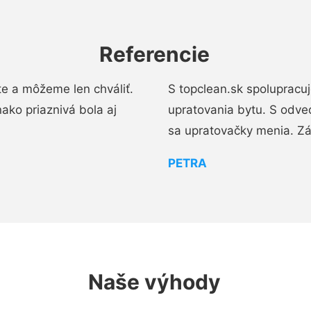
Referencie
e a môžeme len chváliť.
S topclean.sk spolupracu
ako priaznivá bola aj
upratovania bytu. S odve
sa upratovačky menia. Zá
PETRA
Naše výhody