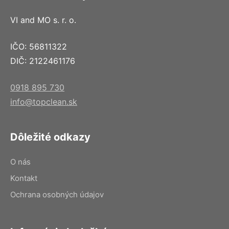
VI and MO s. r. o.
IČO: 56811322
DIČ: 2122461176
0918 895 730
info@topclean.sk
Dôležité odkazy
O nás
Kontakt
Ochrana osobných údajov