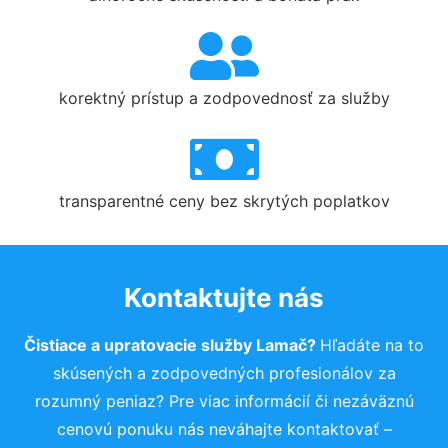
korektný prístup a zodpovednosť za služby
transparentné ceny bez skrytých poplatkov
Kontaktujte nás
Čistiace a upratovacie služby Lamač?
Hľadáte na to
skúsených a zodpovedných profesionálov za
rozumný peniaz? Pre viac informácií či nezáväznú
cenovú ponuku nás neváhajte kontaktovať –