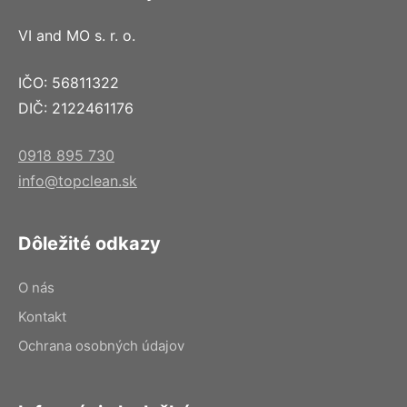
VI and MO s. r. o.
IČO: 56811322
DIČ: 2122461176
0918 895 730
info@topclean.sk
Dôležité odkazy
O nás
Kontakt
Ochrana osobných údajov