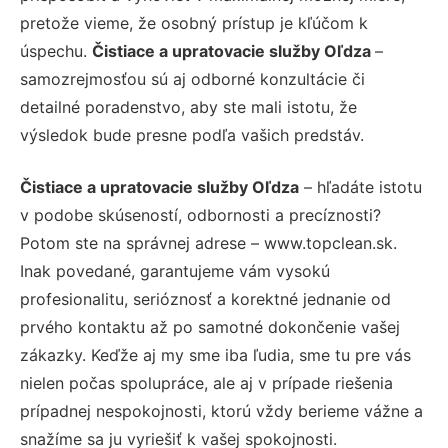
pretože vieme, že osobný prístup je kľúčom k
úspechu.
Čistiace a upratovacie služby Oľdza
–
samozrejmosťou sú aj odborné konzultácie či
detailné poradenstvo, aby ste mali istotu, že
výsledok bude presne podľa vašich predstáv.
Čistiace a upratovacie služby Oľdza
– hľadáte istotu
v podobe skúseností, odbornosti a precíznosti?
Potom ste na správnej adrese – www.topclean.sk.
Inak povedané, garantujeme vám vysokú
profesionalitu, serióznosť a korektné jednanie od
prvého kontaktu až po samotné dokončenie vašej
zákazky. Keďže aj my sme iba ľudia, sme tu pre vás
nielen počas spolupráce, ale aj v prípade riešenia
prípadnej nespokojnosti, ktorú vždy berieme vážne a
snažíme sa ju vyriešiť k vašej spokojnosti.