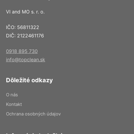
VI and MO s. r. o.
IČO: 56811322
DIČ: 2122461176
0918 895 730
info@topclean.sk
Dôležité odkazy
O nás
Kontakt
Ochrana osobných údajov