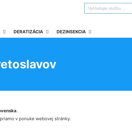
Search
for:
DERATIZÁCIA
DEZINSEKCIA
vetoslavov
ovenska
.
 priamo v ponuke webovej stránky.