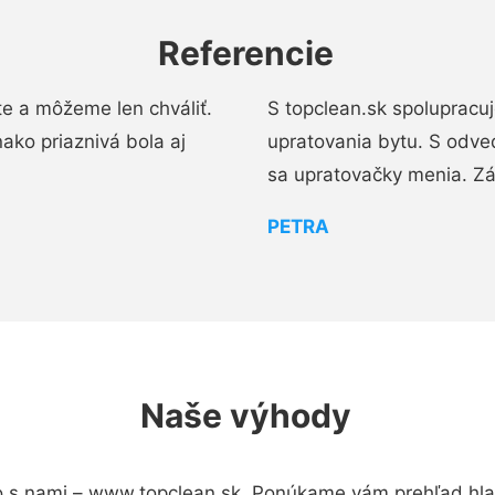
Referencie
e a môžeme len chváliť.
S topclean.sk spolupracu
ako priaznivá bola aj
upratovania bytu. S odve
sa upratovačky menia. Zá
PETRA
Naše výhody
 s nami – www.topclean.sk. Ponúkame vám prehľad hlav