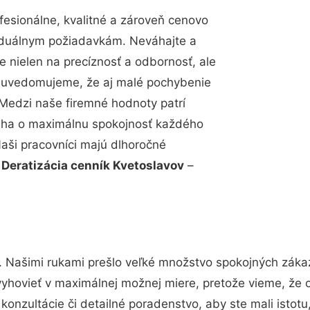
esionálne, kvalitné a zároveň cenovo
viduálnym požiadavkám. Neváhajte a
e nielen na precíznosť a odbornosť, ale
si uvedomujeme, že aj malé pochybenie
Medzi naše firemné hodnoty patrí
snaha o maximálnu spokojnosť každého
Naši pracovníci majú dlhoročné
.
Deratizácia cenník Kvetoslavov
–
. Našimi rukami prešlo veľké množstvo spokojných zákaz
vyhovieť v maximálnej možnej miere, pretože vieme, že 
onzultácie či detailné poradenstvo, aby ste mali istot