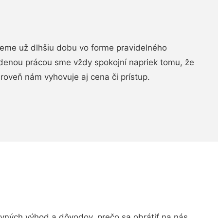
jeme už dlhšiu dobu vo forme pravidelného
denou prácou sme vždy spokojní napriek tomu, že
roveň nám vyhovuje aj cena či prístup.
ných výhod a dôvodov, prečo sa obrátiť na nás.