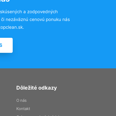
 skúsených a zodpovedných
ií či nezáväznú cenovú ponuku nás
opclean.sk.
S
Dôležité odkazy
O nás
Kontakt