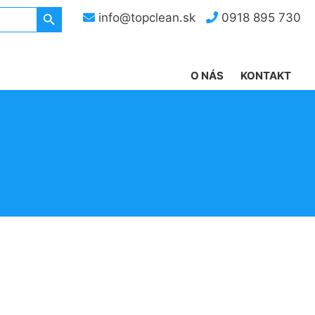
Search Button
info@topclean.sk
0918 895 730
O NÁS
KONTAKT