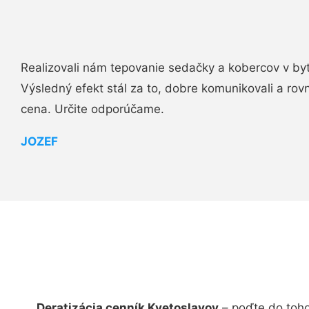
Realizovali nám tepovanie sedačky a kobercov v byt
Výsledný efekt stál za to, dobre komunikovali a rovn
cena. Určite odporúčame.
JOZEF
Deratizácia cenník Kvetoslavov
– poďte do toho