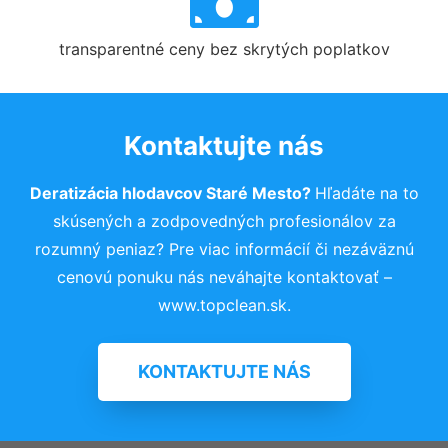
transparentné ceny bez skrytých poplatkov
Kontaktujte nás
Deratizácia hlodavcov Staré Mesto?
Hľadáte na to
skúsených a zodpovedných profesionálov za
rozumný peniaz? Pre viac informácií či nezáväznú
cenovú ponuku nás neváhajte kontaktovať –
www.topclean.sk.
KONTAKTUJTE NÁS