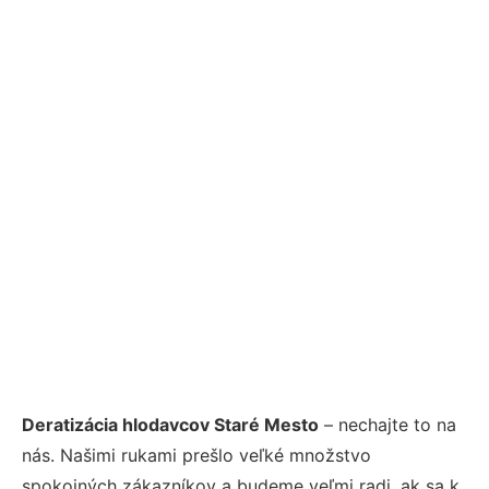
Deratizácia hlodavcov Staré Mesto
– nechajte to na
nás. Našimi rukami prešlo veľké množstvo
spokojných zákazníkov a budeme veľmi radi, ak sa k