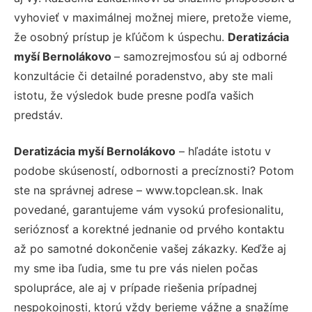
vyhovieť v maximálnej možnej miere, pretože vieme,
že osobný prístup je kľúčom k úspechu.
Deratizácia
myší Bernolákovo
– samozrejmosťou sú aj odborné
konzultácie či detailné poradenstvo, aby ste mali
istotu, že výsledok bude presne podľa vašich
predstáv.
Deratizácia myší Bernolákovo
– hľadáte istotu v
podobe skúseností, odbornosti a precíznosti? Potom
ste na správnej adrese – www.topclean.sk. Inak
povedané, garantujeme vám vysokú profesionalitu,
serióznosť a korektné jednanie od prvého kontaktu
až po samotné dokončenie vašej zákazky. Keďže aj
my sme iba ľudia, sme tu pre vás nielen počas
spolupráce, ale aj v prípade riešenia prípadnej
nespokojnosti, ktorú vždy berieme vážne a snažíme