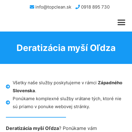
info@topclean.sk
0918 895 730
Deratizácia myší Oľdza
Všetky naše služby poskytujeme v rámci
Západného
Slovenska
.
Ponúkame komplexné služby vrátane tých, ktoré nie
sú priamo v ponuke webovej stránky.
Deratizácia myší Oľdza
? Ponúkame vám