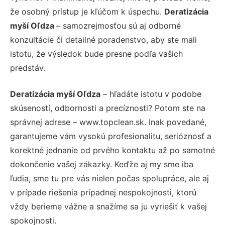
že osobný prístup je kľúčom k úspechu.
Deratizácia
myší Oľdza
– samozrejmosťou sú aj odborné
konzultácie či detailné poradenstvo, aby ste mali
istotu, že výsledok bude presne podľa vašich
predstáv.
Deratizácia myší Oľdza
– hľadáte istotu v podobe
skúseností, odbornosti a precíznosti? Potom ste na
správnej adrese – www.topclean.sk. Inak povedané,
garantujeme vám vysokú profesionalitu, serióznosť a
korektné jednanie od prvého kontaktu až po samotné
dokončenie vašej zákazky. Keďže aj my sme iba
ľudia, sme tu pre vás nielen počas spolupráce, ale aj
v prípade riešenia prípadnej nespokojnosti, ktorú
vždy berieme vážne a snažíme sa ju vyriešiť k vašej
spokojnosti.