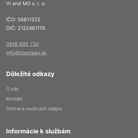
VI and MO s. r. o.
IČO: 56811322
DIČ: 2122461176
0918 895 730
info@topclean.sk
Dôležité odkazy
O nás
Kontakt
Ochrana osobných údajov
Informácie k službám