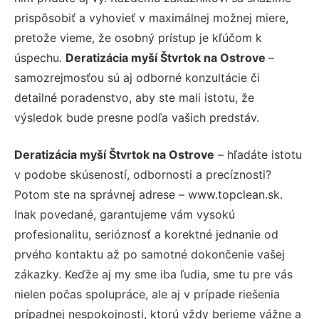
prispôsobiť a vyhovieť v maximálnej možnej miere,
pretože vieme, že osobný prístup je kľúčom k
úspechu.
Deratizácia myší Štvrtok na Ostrove
–
samozrejmosťou sú aj odborné konzultácie či
detailné poradenstvo, aby ste mali istotu, že
výsledok bude presne podľa vašich predstáv.
Deratizácia myší Štvrtok na Ostrove
– hľadáte istotu
v podobe skúseností, odbornosti a precíznosti?
Potom ste na správnej adrese – www.topclean.sk.
Inak povedané, garantujeme vám vysokú
profesionalitu, serióznosť a korektné jednanie od
prvého kontaktu až po samotné dokončenie vašej
zákazky. Keďže aj my sme iba ľudia, sme tu pre vás
nielen počas spolupráce, ale aj v prípade riešenia
prípadnej nespokojnosti, ktorú vždy berieme vážne a