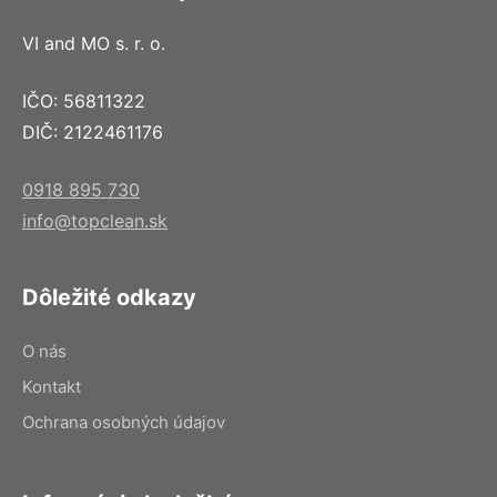
VI and MO s. r. o.
IČO: 56811322
DIČ: 2122461176
0918 895 730
info@topclean.sk
Dôležité odkazy
O nás
Kontakt
Ochrana osobných údajov