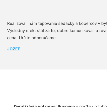
Realizovali nám tepovanie sedačky a kobercov v byt
Výsledný efekt stál za to, dobre komunikovali a rovn
cena. Určite odporúčame.
JOZEF
Deratizácia potkanov Rusovce
– poďte do toho