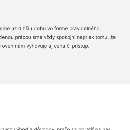
jeme už dlhšiu dobu vo forme pravidelného
denou prácou sme vždy spokojní napriek tomu, že
roveň nám vyhovuje aj cena či prístup.
ných výhod a dôvodov, prečo sa obrátiť na nás.