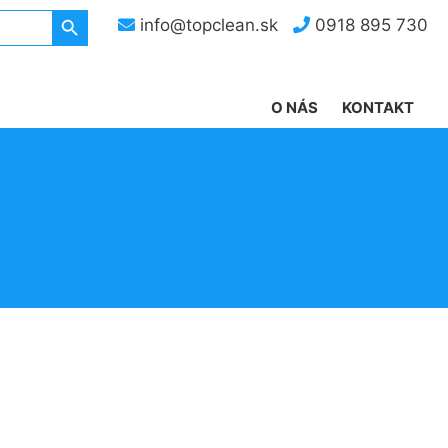
Search Button
info@topclean.sk
0918 895 730
O NÁS
KONTAKT