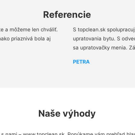
Referencie
e a môžeme len chváliť.
S topclean.sk spolupracu
ako priaznivá bola aj
upratovania bytu. S odve
sa upratovačky menia. Zá
PETRA
Naše výhody
 s nami – www.topclean.sk. Ponúkame vám prehľad hlav