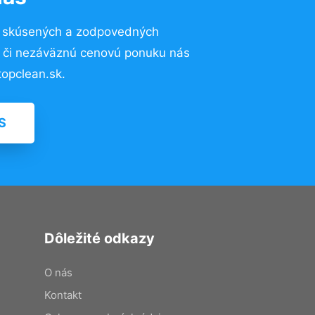
o skúsených a zodpovedných
ií či nezáväznú cenovú ponuku nás
opclean.sk.
S
Dôležité odkazy
O nás
Kontakt