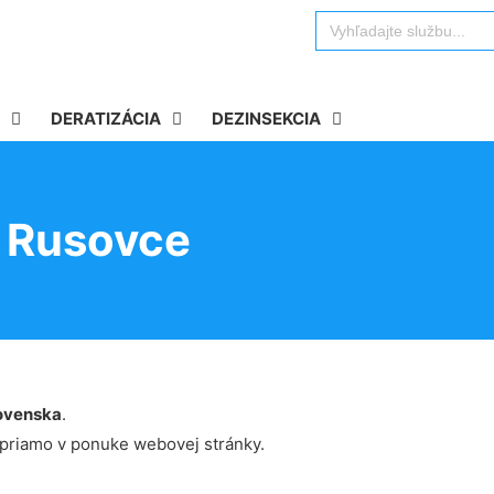
Search
for:
DERATIZÁCIA
DEZINSEKCIA
v Rusovce
ovenska
.
 priamo v ponuke webovej stránky.