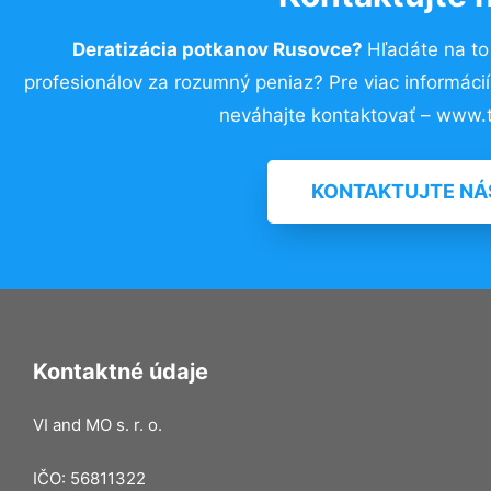
Deratizácia potkanov Rusovce?
Hľadáte na t
profesionálov za rozumný peniaz? Pre viac informác
neváhajte kontaktovať – www.t
KONTAKTUJTE NÁ
Kontaktné údaje
VI and MO s. r. o.
IČO: 56811322