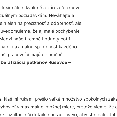
esionálne, kvalitné a zároveň cenovo
viduálnym požiadavkám. Neváhajte a
e nielen na precíznosť a odbornosť, ale
si uvedomujeme, že aj malé pochybenie
Medzi naše firemné hodnoty patrí
snaha o maximálnu spokojnosť každého
Naši pracovníci majú dlhoročné
.
Deratizácia potkanov Rusovce
–
s. Našimi rukami prešlo veľké množstvo spokojných záka
vyhovieť v maximálnej možnej miere, pretože vieme, že 
konzultácie či detailné poradenstvo, aby ste mali isto